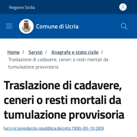
Salta al contenuto principale
Skip to footer content
Regione Sicilia
Comune di Ucria
Briciole di pane
Home
/
Servizi
/
Anagrafe e stato civile
/
Traslazione di cadavere, ceneri o resti mortali da
tumulazione provvisoria
Traslazione di cadavere,
ceneri o resti mortali da
tumulazione provvisoria
(
urn:nir:presidente.repubblica:decreto:1990-09-10;285
)