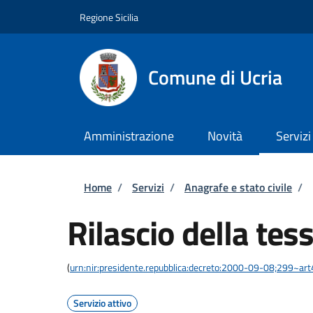
Salta al contenuto principale
Skip to footer content
Regione Sicilia
Comune di Ucria
Amministrazione
Novità
Servizi
Briciole di pane
Home
/
Servizi
/
Anagrafe e stato civile
/
Rilascio della tes
(
urn:nir:presidente.repubblica:decreto:2000-09-08;299~art
Servizio attivo