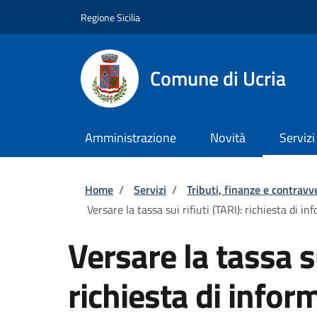
Salta al contenuto principale
Skip to footer content
Regione Sicilia
Comune di Ucria
Amministrazione
Novità
Servizi
Briciole di pane
Home
/
Servizi
/
Tributi, finanze e contravv
Versare la tassa sui rifiuti (TARI): richiesta di in
Versare la tassa su
richiesta di inform