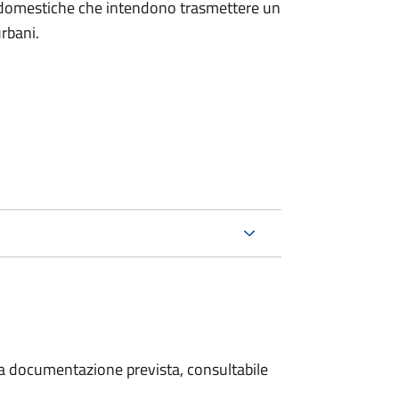
on domestiche che intendono trasmettere un
urbani.
 la documentazione prevista, consultabile