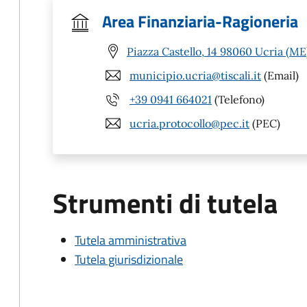
Area Finanziaria-Ragioneria
Piazza Castello, 14 98060 Ucria (ME
municipio.ucria@tiscali.it
(Email)
+39 0941 664021
(Telefono)
ucria.protocollo@pec.it
(PEC)
Strumenti di tutela
Tutela amministrativa
Tutela giurisdizionale