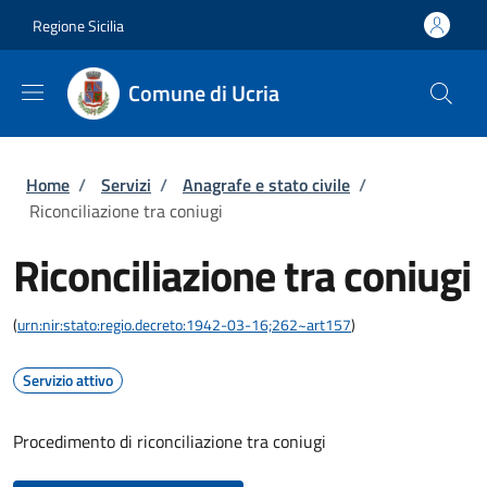
Salta al contenuto principale
Skip to footer content
Regione Sicilia
Comune di Ucria
Briciole di pane
Home
/
Servizi
/
Anagrafe e stato civile
/
Riconciliazione tra coniugi
Riconciliazione tra coniugi
(
urn:nir:stato:regio.decreto:1942-03-16;262~art157
)
Servizio attivo
Procedimento di riconciliazione tra coniugi