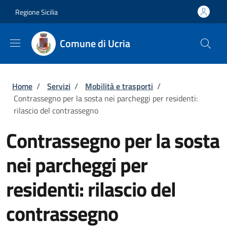
Salta al contenuto principale
Skip to footer content
Regione Sicilia
Comune di Ucria
Briciole di pane
Home
/
Servizi
/
Mobilità e trasporti
/
Contrassegno per la sosta nei parcheggi per residenti:
rilascio del contrassegno
Contrassegno per la sosta
nei parcheggi per
residenti: rilascio del
contrassegno