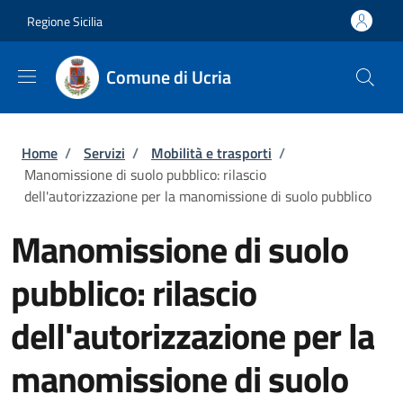
Salta al contenuto principale
Skip to footer content
Regione Sicilia
Comune di Ucria
Briciole di pane
Home
/
Servizi
/
Mobilità e trasporti
/
Manomissione di suolo pubblico: rilascio
dell'autorizzazione per la manomissione di suolo pubblico
Manomissione di suolo
pubblico: rilascio
dell'autorizzazione per la
manomissione di suolo