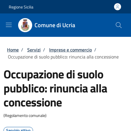
Salta al contenuto principale
Skip to footer content
Regione Sicilia
Comune di Ucria
Briciole di pane
Home
/
Servizi
/
Imprese e commercio
/
Occupazione di suolo pubblico: rinuncia alla concessione
Occupazione di suolo
pubblico: rinuncia alla
concessione
(Regolamento comunale)
Servizio attivo