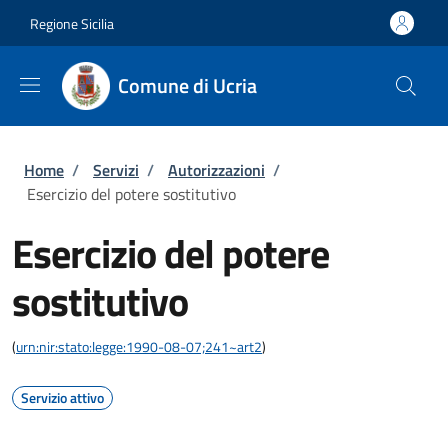
Salta al contenuto principale
Skip to footer content
Regione Sicilia
Comune di Ucria
Briciole di pane
Home
/
Servizi
/
Autorizzazioni
/
Esercizio del potere sostitutivo
Esercizio del potere
sostitutivo
(
urn:nir:stato:legge:1990-08-07;241~art2
)
Servizio attivo