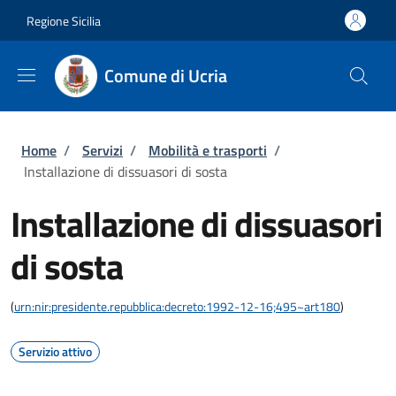
Salta al contenuto principale
Skip to footer content
Regione Sicilia
Comune di Ucria
Briciole di pane
Home
/
Servizi
/
Mobilità e trasporti
/
Installazione di dissuasori di sosta
Installazione di dissuasori
di sosta
(
urn:nir:presidente.repubblica:decreto:1992-12-16;495~art180
)
Servizio attivo