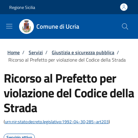
Salta al contenuto principale
Skip to footer content
Regione Sicilia
Comune di Ucria
Briciole di pane
Home
/
Servizi
/
Giustizia e sicurezza pubblica
/
Ricorso al Prefetto per violazione del Codice della Strada
Ricorso al Prefetto per
violazione del Codice della
Strada
(
urn:nir:stato:decreto.legislativo:1992-04-30;285~art203
)
Servizio attivo