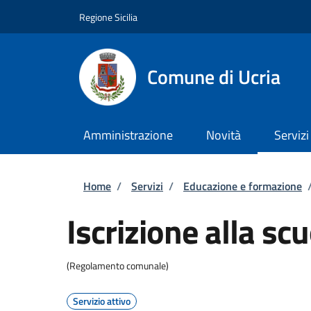
Salta al contenuto principale
Skip to footer content
Regione Sicilia
Comune di Ucria
Amministrazione
Novità
Servizi
Briciole di pane
Home
/
Servizi
/
Educazione e formazione
Iscrizione alla scu
(Regolamento comunale)
Servizio attivo