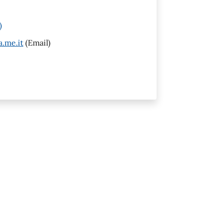
)
.me.it
(Email)