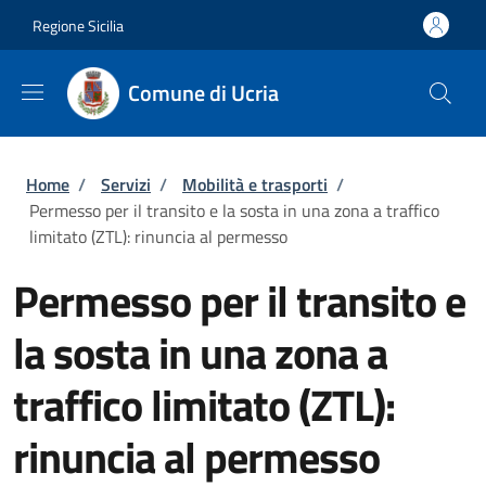
Salta al contenuto principale
Skip to footer content
Regione Sicilia
Comune di Ucria
Briciole di pane
Home
/
Servizi
/
Mobilità e trasporti
/
Permesso per il transito e la sosta in una zona a traffico
limitato (ZTL): rinuncia al permesso
Permesso per il transito e
la sosta in una zona a
traffico limitato (ZTL):
rinuncia al permesso