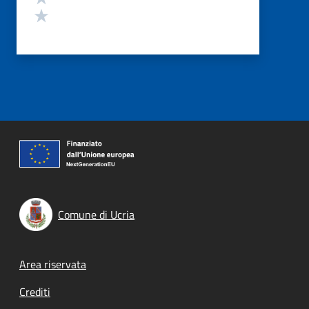
Valuta 1 stelle su 5
Comune di Ucria
Footer menu
Area riservata
Crediti