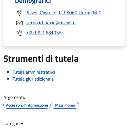
Demografici
Piazza Castello, 14 98060 Ucria (ME)
servizid.ucria@tiscali.it
+39 0941 664055
Strumenti di tutela
Tutela amministrativa
Tutela giurisdizionale
Argomenti:
Accesso all'informazione
Matrimonio
Categorie: