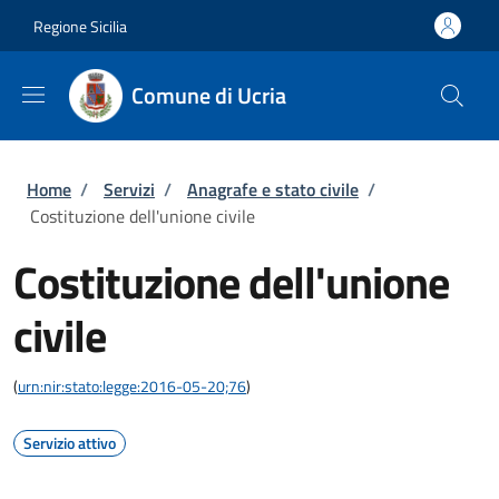
Salta al contenuto principale
Skip to footer content
Regione Sicilia
Comune di Ucria
Briciole di pane
Home
/
Servizi
/
Anagrafe e stato civile
/
Costituzione dell'unione civile
Costituzione dell'unione
civile
(
urn:nir:stato:legge:2016-05-20;76
)
Servizio attivo