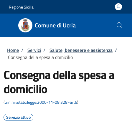
Salta al contenuto principale
Skip to footer content
Regione Sicilia
Comune di Ucria
Briciole di pane
Home
/
Servizi
/
Salute, benessere e assistenza
/
Consegna della spesa a domicilio
Consegna della spesa a
domicilio
(
urn:nir:stato:legge:2000-11-08;328~art6
)
Servizio attivo