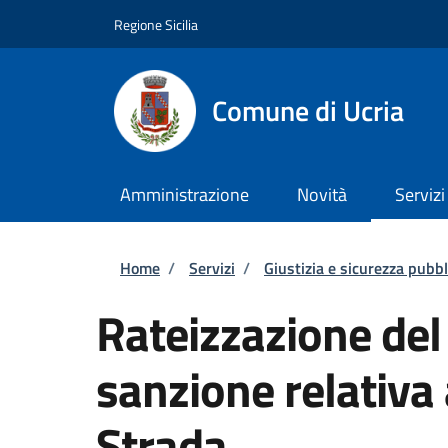
Salta al contenuto principale
Skip to footer content
Regione Sicilia
Comune di Ucria
Amministrazione
Novità
Servizi
Briciole di pane
Home
/
Servizi
/
Giustizia e sicurezza pubbl
Rateizzazione de
sanzione relativa 
Strada