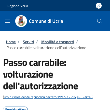
Salta al contenuto principale
Skip to footer content
Regione Sicilia
Comune di Ucria
Briciole di pane
Home
/
Servizi
/
Mobilità e trasporti
/
Passo carrabile: volturazione dell'autorizzazione
Passo carrabile:
volturazione
dell'autorizzazione
(
urn:nir:presidente.repubblica:decreto:1992-12-16;495~art46
)
Servizio attivo