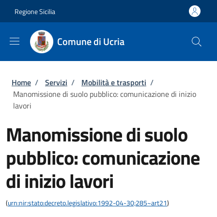
Salta al contenuto principale
Skip to footer content
Regione Sicilia
Comune di Ucria
Briciole di pane
Home
/
Servizi
/
Mobilità e trasporti
/
Manomissione di suolo pubblico: comunicazione di inizio
lavori
Manomissione di suolo
pubblico: comunicazione
di inizio lavori
(
urn:nir:stato:decreto.legislativo:1992-04-30;285~art21
)