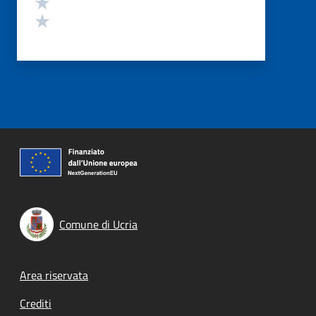
Valuta 2 stelle su 5
Valuta 1 stelle su 5
Comune di Ucria
Footer menu
Area riservata
Crediti