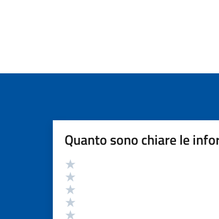
Quanto sono chiare le info
Valutazione
Valuta 5 stelle su 5
Valuta 4 stelle su 5
Valuta 3 stelle su 5
Valuta 2 stelle su 5
Valuta 1 stelle su 5