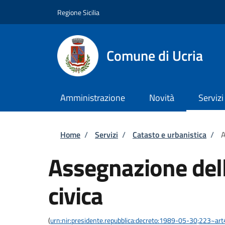
Salta al contenuto principale
Skip to footer content
Regione Sicilia
Comune di Ucria
Amministrazione
Novità
Servizi
Briciole di pane
Home
/
Servizi
/
Catasto e urbanistica
/
A
Assegnazione del
civica
(
urn:nir:presidente.repubblica:decreto:1989-05-30;223~ar