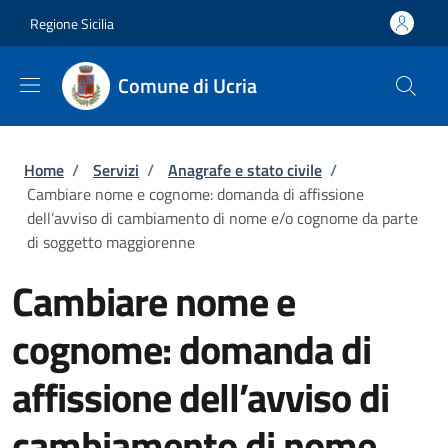
Salta al contenuto principale
Skip to footer content
Regione Sicilia
Comune di Ucria
Briciole di pane
Home
/
Servizi
/
Anagrafe e stato civile
/
Cambiare nome e cognome: domanda di affissione
dell’avviso di cambiamento di nome e/o cognome da parte
di soggetto maggiorenne
Cambiare nome e
cognome: domanda di
affissione dell’avviso di
cambiamento di nome