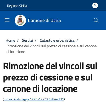
Salta al contenuto principale
Skip to footer content
Regione Sicilia
Comune di Ucria
Briciole di pane
Home
/
Servizi
/
Catasto e urbanistica
/
Rimozione dei vincoli sul prezzo di cessione e sul canone
di locazione
Rimozione dei vincoli sul
prezzo di cessione e sul
canone di locazione
(
urn:nir:stato:legge:1998-12-23;448~art31
)