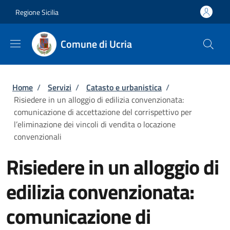
Salta al contenuto principale
Skip to footer content
Regione Sicilia
Comune di Ucria
Briciole di pane
Home
/
Servizi
/
Catasto e urbanistica
/
Risiedere in un alloggio di edilizia convenzionata:
comunicazione di accettazione del corrispettivo per
l’eliminazione dei vincoli di vendita o locazione
convenzionali
Risiedere in un alloggio di
edilizia convenzionata:
comunicazione di