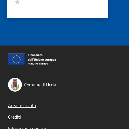
Valuta 1 stelle su 5
Comune di Ucria
Footer menu
Area riservata
Crediti
Informativa privacy