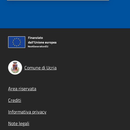
Comune di Ucria
Footer menu
Area riservata
Crediti
Informativa privacy
Note legali