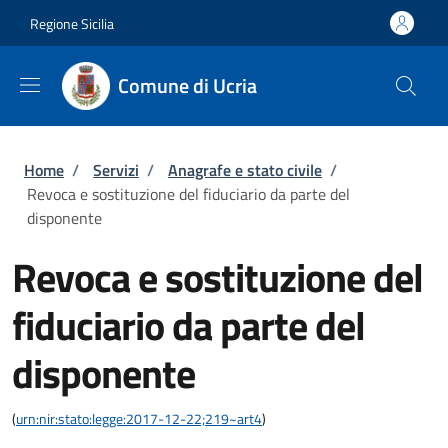
Salta al contenuto principale
Skip to footer content
Regione Sicilia
Comune di Ucria
Briciole di pane
Home
/
Servizi
/
Anagrafe e stato civile
/
Revoca e sostituzione del fiduciario da parte del
disponente
Revoca e sostituzione del
fiduciario da parte del
disponente
(
urn:nir:stato:legge:2017-12-22;219~art4
)