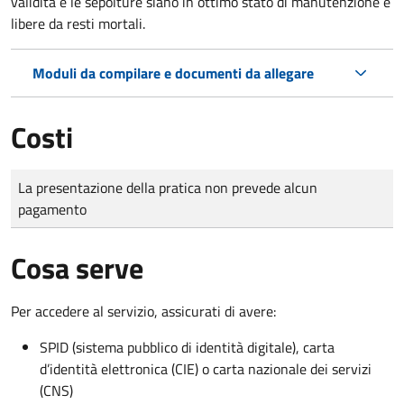
validità e le sepolture siano in ottimo stato di manutenzione e
libere da resti mortali.
Moduli da compilare e documenti da allegare
Costi
Tipo di pagamento
Importo
La presentazione della pratica non prevede alcun
pagamento
Cosa serve
Per accedere al servizio, assicurati di avere:
SPID (sistema pubblico di identità digitale), carta
d’identità elettronica (CIE) o carta nazionale dei servizi
(CNS)