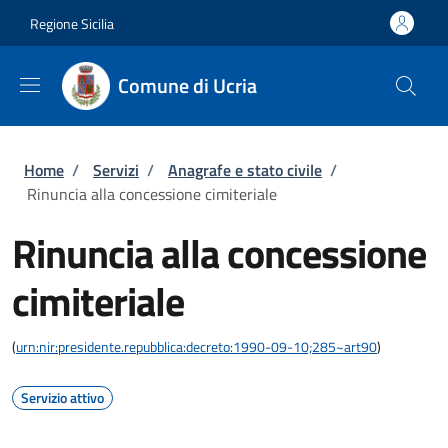
Salta al contenuto principale
Skip to footer content
Regione Sicilia
Comune di Ucria
Briciole di pane
Home
/
Servizi
/
Anagrafe e stato civile
/
Rinuncia alla concessione cimiteriale
Rinuncia alla concessione
cimiteriale
(
urn:nir:presidente.repubblica:decreto:1990-09-10;285~art90
)
Servizio attivo