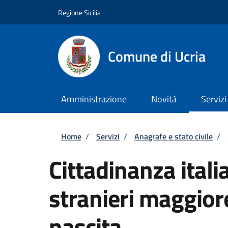
Salta al contenuto principale
Skip to footer content
Regione Sicilia
Comune di Ucria
Amministrazione
Novità
Servizi
Briciole di pane
Home
/
Servizi
/
Anagrafe e stato civile
/
Cittadinanza itali
stranieri maggiore
nascita