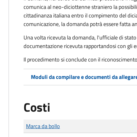
comunica al neo-diciottenne straniero la possibilit
cittadinanza italiana entro il compimento del di
comunicazione, la domanda potrà essere fatta an
Una volta ricevuta la domanda, l'ufficiale di stato c
documentazione ricevuta rapportandosi con gli en
Il procedimento si conclude con il riconoscimento 
Moduli da compilare e documenti da allegar
Costi
Tipo di pagamento
Importo
Marca da bollo