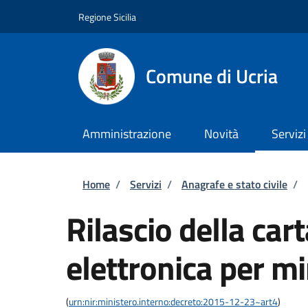
Salta al contenuto principale
Skip to footer content
Regione Sicilia
Comune di Ucria
Amministrazione
Novità
Servizi
Briciole di pane
Home
/
Servizi
/
Anagrafe e stato civile
/
Rilascio della cart
elettronica per m
(
urn:nir:ministero.interno:decreto:2015-12-23~art4
)