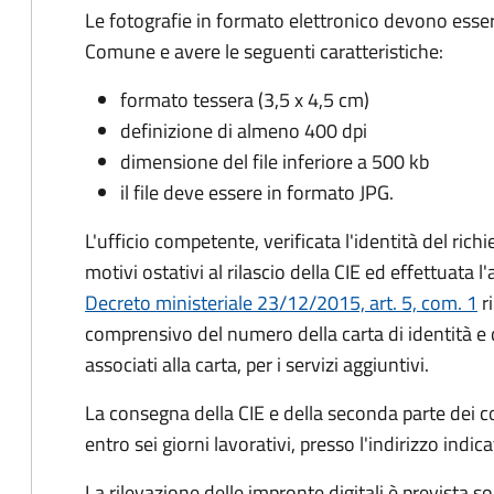
Le fotografie in formato elettronico devono esser
Comune e avere le seguenti caratteristiche
:
formato tessera (3,5 x 4,5 cm)
definizione di almeno 400 dpi
dimensione del file inferiore a 500 kb
il file deve essere in formato JPG.
L'ufficio competente, verificata l'identità del rich
motivi ostativi al rilascio della CIE ed effettuata 
Decreto ministeriale 23/12/2015, art. 5, com. 1
ri
comprensivo del numero della carta di identità e 
associati alla carta, per i servizi aggiuntivi.
La consegna della CIE e della seconda parte dei c
entro sei giorni lavorativi, presso l'indirizzo indic
La rilevazione delle impronte digitali è prevista s