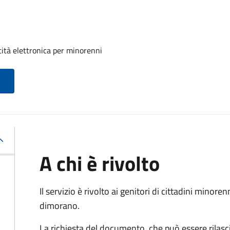
tità elettronica per minorenni
A chi è rivolto
Il servizio è rivolto ai genitori di cittadini mino
dimorano.
La richiesta del documento, che può essere rilasci