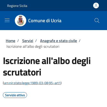
Salta al contenuto principale
Skip to footer content
Regione Sicilia
Comune di Ucria
Briciole di pane
Home
/
Servizi
/
Anagrafe e stato civile
/
Iscrizione all'albo degli scrutatori
Iscrizione all'albo degli
scrutatori
(
urn:nir:stato:legge:1989-03-08;95~art1
)
Servizio attivo