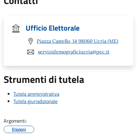
Contatti
Ufficio Elettorale
Piazza Castello, 14 98060 Ucria (ME)
servizidemograficiucria@pec.it
Strumenti di tutela
Tutela amministrativa
Tutela giurisdizionale
Argomenti:
Elezioni