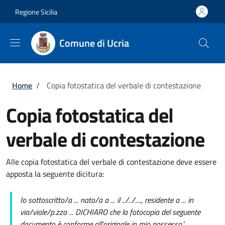
Salta al contenuto principale
Skip to footer content
Regione Sicilia
Comune di Ucria
Briciole di pane
Home
/
Copia fotostatica del verbale di contestazione
Copia fotostatica del
verbale di contestazione
Alle copia fotostatica del verbale di contestazione deve essere
apposta la seguente dicitura:
Io sottoscritto/a ... nato/a a ... il ../../...., residente a ... in
via/viale/p.zza ... DICHIARO che la fotocopia del seguente
documento è conforme all'originale in mio possesso"