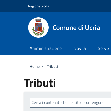
Salta al contenuto principale
Skip to footer content
Regione Sicilia
Comune di Ucria
Amministrazione
Novità
Servizi
Briciole di pane
Home
/
Tributi
Tributi
Cerca i contenuti che nel titolo contengono: