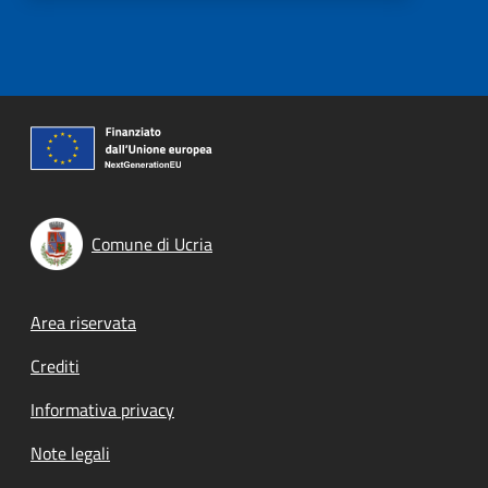
Comune di Ucria
Footer menu
Area riservata
Crediti
Informativa privacy
Note legali