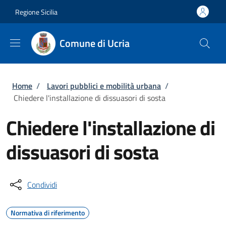
Salta al contenuto principale
Skip to footer content
Regione Sicilia
Comune di Ucria
Briciole di pane
Home
/
Lavori pubblici e mobilità urbana
/
Chiedere l'installazione di dissuasori di sosta
Chiedere l'installazione di
dissuasori di sosta
Condividi
Normativa di riferimento